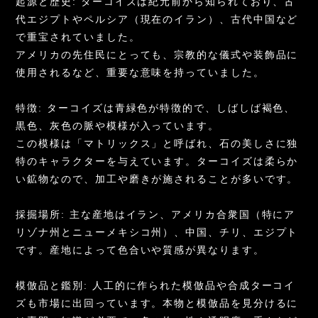
起源と歴史: ターコイズは紀元前から知られており、古
代エジプトやペルシア（現在のイラン）、古代中国など
で重宝されていました。
アメリカの先住民にとっても、宗教的な儀式や装飾品に
使用されるなど、重要な意味を持っていました。
特徴: ターコイズは青緑色が特徴的で、しばしば褐色、
黒色、灰色の脈や模様が入っています。
この模様は「マトリックス」と呼ばれ、石の美しさに独
特のキャラクターを与えています。ターコイズは柔らか
い鉱物なので、加工や磨きが施されることが多いです。
採掘場所: 主な産地はイラン、アメリカ合衆国（特にア
リゾナ州とニューメキシコ州）、中国、チリ、エジプト
です。産地によって色合いや質感が異なります。
模倣品と鑑別: 人工的に作られた模倣品や合成ターコイ
ズも市場に出回っています。本物と模倣品を見分けるに