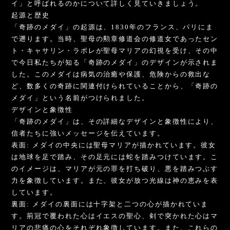
イ」と呼ばれるのかについて詳しく見ていきましょう。
起源と歴史
「奇跡のメダイ」の起源は、1830年のフランス、パリにま
で遡ります。当時、聖母の勲章修道会の修道女であったセン
ト・キャサリン・ラボレが聖母マリアの幻視を受け、その中
で今日私たちが知る「奇跡のメダイ」のデザインが示されま
した。このメダイは病気の治癒や保護、危険からの救出な
ど、数多くの奇跡に関連付けられていることから、「奇跡の
メダイ」という名前がつけられました。
デザインと象徴性
「奇跡のメダイ」は、その詳細なデザインと象徴性により、
信者たちに強いメッセージを伝えています。
表面: メダイの中央には聖母マリアが描かれています。彼女
は地球を足で踏み、その足元には蛇を踏みつけています。こ
のイメージは、マリアが元の罪を打ち破り、悪を踏みつぶす
力を象徴しています。また、彼女が放つ光線は神の恵みを表
しています。
裏面: メダイの裏面には十字架と二つの心が描かれていま
す。荊冠で覆われた心はイエスの聖心、剣で突かれた心はマ
リアの悲痛の心をそれぞれ象徴しています。また、これらの