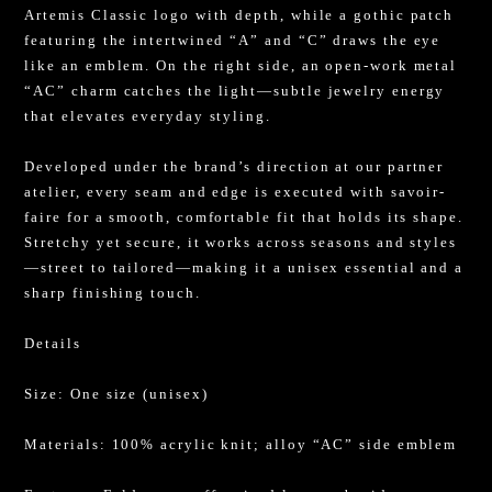
Artemis Classic logo with depth, while a gothic patch
featuring the intertwined “A” and “C” draws the eye
like an emblem. On the right side, an open-work metal
“AC” charm catches the light—subtle jewelry energy
that elevates everyday styling.
Developed under the brand’s direction at our partner
atelier, every seam and edge is executed with savoir-
faire for a smooth, comfortable fit that holds its shape.
Stretchy yet secure, it works across seasons and styles
—street to tailored—making it a unisex essential and a
sharp finishing touch.
Details
Size: One size (unisex)
Materials: 100% acrylic knit; alloy “AC” side emblem