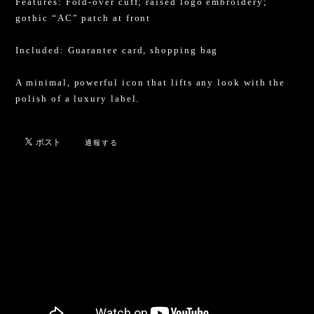
Features: Fold-over cuff; raised logo embroidery;
gothic “AC” patch at front
Included: Guarantee card, shopping bag
A minimal, powerful icon that lifts any look with the
polish of a luxury label.
通報する