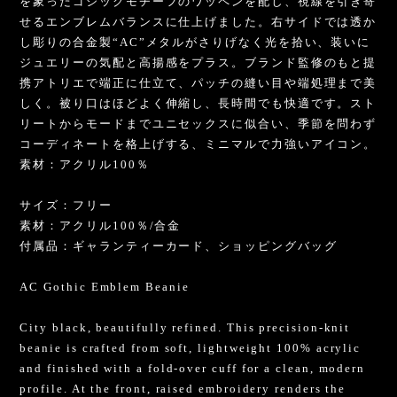
を象ったゴシックモチーフのワッペンを配し、視線を引き寄
せるエンブレムバランスに仕上げました。右サイドでは透か
し彫りの合金製“AC”メタルがさりげなく光を拾い、装いに
ジュエリーの気配と高揚感をプラス。ブランド監修のもと提
携アトリエで端正に仕立て、パッチの縫い目や端処理まで美
しく。被り口はほどよく伸縮し、長時間でも快適です。スト
リートからモードまでユニセックスに似合い、季節を問わず
コーディネートを格上げする、ミニマルで力強いアイコン。
素材：アクリル100％
サイズ：フリー
素材：アクリル100％/合金
付属品：ギャランティーカード、ショッピングバッグ
AC Gothic Emblem Beanie
City black, beautifully refined. This precision-knit
beanie is crafted from soft, lightweight 100% acrylic
and finished with a fold-over cuff for a clean, modern
profile. At the front, raised embroidery renders the