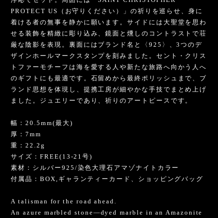
PROTECT US（お守りください）」の祈りを巡らせ、身に
着ける者の無事を静かに願います。サイドには大聖堂を思わ
せる装飾を精緻に彫り込み、鏡面と燻しのコントラストで荘
厳な陰影を表現。裏面にはブランド名と〈925〉、3つのデ
ザインホールマークスタンプを刻みました。セント・クリス
トファーモチーフは海を愛する人や新たな旅路へ向かう人へ
のギフトにも最適です。石留めから最終ポリッシュまで、ブ
ランド思想を体現し、提携工房が細やかな手技でまとめ上げ
ました。ジュエリーであり、祈りのアートピースです。
幅：20.5mm(最大)
厚：7mm
重：22.2g
サイズ：FREE(13-21号)
素材：シルバー925/染色大理石アマゾナイトカラー
付属品：BOX,ギャランティーカード、ショッピングバッグ
A talisman for the road ahead.
An azure marbled stone—dyed marble in an Amazonite