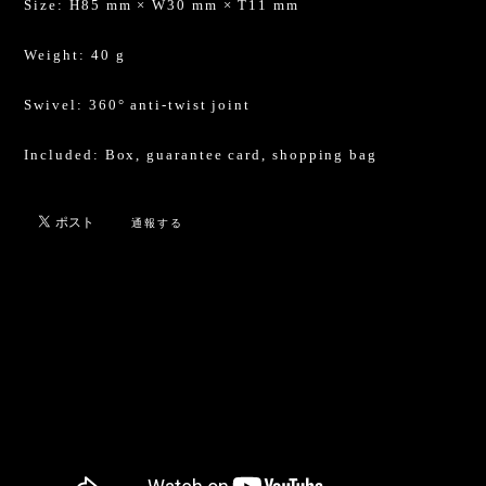
Size: H85 mm × W30 mm × T11 mm
Weight: 40 g
Swivel: 360° anti-twist joint
Included: Box, guarantee card, shopping bag
通報する