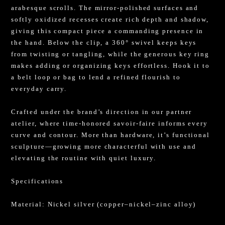
arabesque scrolls. The mirror-polished surfaces and
softly oxidized recesses create rich depth and shadow,
giving this compact piece a commanding presence in
the hand. Below the clip, a 360° swivel keeps keys
from twisting or tangling, while the generous key ring
makes adding or organizing keys effortless. Hook it to
a belt loop or bag to lend a refined flourish to
everyday carry.
Crafted under the brand’s direction in our partner
atelier, where time-honored savoir-faire informs every
curve and contour. More than hardware, it’s functional
sculpture—growing more characterful with use and
elevating the routine with quiet luxury.
Specifications
Material: Nickel silver (copper–nickel–zinc alloy)