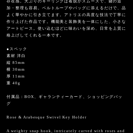
存在感。大ぶりのキーリングは着脱がスムーズで、鍵の追
加・整理も容易。ベルトループやバッグに添えるだけで、品
よく華やかに引き立てます。アトリエの高度な技法で丁寧に
作り上げた作品です。機能美と装飾美を一体にした、小さな
アートピース。使い込むほどに味わいを深め、日常を上質に
格上げしてくれる一本です。
●スペック
素材 洋白
縦 85mm
横 30mm
厚 11mm
重 40g
付属品：BOX、ギャランティーカード、ショッピングバッ
グ
Rose & Arabesque Swivel Key Holder
A weighty snap hook, intricately carved with roses and