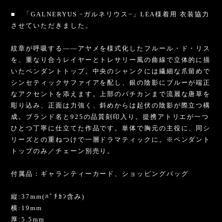
■ 「GALNERYUS −ガルネリウス−」LEA様着用 衣装協力
させていただきました。
紋章が呼吸する――アヤメを様式化したフルール・ド・リス
を、重なり合うレイヤーとトレサリー風の曲線で立体的に描
いたペンダントトップ。中央のシャンクには繊細な爪留めで
シンセティックサファイアを配し、銀の陰影にブルーが端正
なアクセントを添えます。上部のバチカンまで流麗な唐草を
彫り込み、正面は力強く、斜めからは起伏の陰影が際立つ構
成。ブランド名と925の品質刻印入り。提携アトリエが一つ
ひとつ丁寧に仕立てた作品です。単体で胸元の主役に、同シ
リーズとの重ねつけで一層ドラマティックに。※ペンダント
トップのみ／チェーン別売り。
付属品：ギャランティーカード、ショッピングバッグ
縦:37mm(ﾊﾞﾁｶﾝ含み)
横:19mm
厚:5.5mm