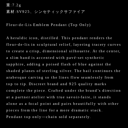
重:7.2g
素材:SV925、シンセティックサファイア
Fleur-de-Lis Emblem Pendant (Top Only)
A heraldic icon, distilled. This pendant renders the
fleur-de-lis in sculptural relief, layering tracery curves
to create a crisp, dimensional silhouette. At the center,
a slim band is accented with pavé-set synthetic
sapphire, adding a poised flash of blue against the
shaded planes of sterling silver. The bail continues the
arabesque carving so the lines flow seamlessly from
top to tip. Discreet brand and 925 quality marks
complete the piece. Crafted under the brand’s direction
at a partner atelier with true savoir-faire, it stands
alone as a focal point and pairs beautifully with other
pieces from the line for a more dramatic stack.
Pendant top only—chain sold separately.