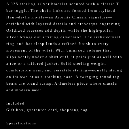
A 925 sterling-silver bracelet secured with a classic T-
bar toggle. The chain links are formed from stylized
fleur-de-lis motifs—an Artemis Classic signature—
enriched with layered details and arabesque engraving.
Oxidized recesses add depth, while the high-polish
silver brings out striking dimension. The architectural
ring-and-bar clasp lends a refined finish to every
movement of the wrist. With balanced volume that
slips neatly under a shirt cuff, it pairs just as well with
a tee or a tailored jacket. Solid sterling weight,
comfortable wear, and versatile styling—equally strong
on its own or as a stacking base. A swinging round tag
bears the brand stamp. A timeless piece where classic
and modern meet.
Included
Gift box, guarantee card, shopping bag
Specifications