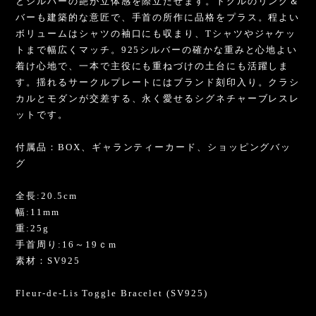
とシルバーの艶が立体感を際立たせます。トグルのリング＆
バーも建築的な意匠で、手首の所作に品格をプラス。程よい
ボリュームはシャツの袖口にも収まり、Tシャツやジャケッ
トまで幅広くマッチ。925シルバーの確かな重みと心地よい
着け心地で、一本で主役にも重ねづけの土台にも活躍しま
す。揺れるサークルプレートにはブランド刻印入り。クラシ
カルとモダンが交差する、永く愛せるシグネチャーブレスレ
ットです。
付属品：BOX、ギャランティーカード、ショッピングバッ
グ
全長:20.5cm
幅:11mm
重:25g
手首周り:16～19ｃm
素材：SV925
Fleur-de-Lis Toggle Bracelet (SV925)