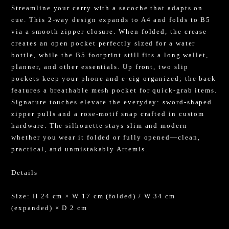
Streamline your carry with a sacoche that adapts on
cue. This 2-way design expands to A4 and folds to B5
via a smooth zipper closure. When folded, the crease
creates an open pocket perfectly sized for a water
bottle, while the B5 footprint still fits a long wallet,
planner, and other essentials. Up front, two slip
pockets keep your phone and e-cig organized; the back
features a breathable mesh pocket for quick-grab items.
Signature touches elevate the everyday: sword-shaped
zipper pulls and a rose-motif snap crafted in custom
hardware. The silhouette stays slim and modern
whether you wear it folded or fully opened—clean,
practical, and unmistakably Artemis.
Details
Size: H 24 cm × W 17 cm (folded) / W 34 cm
(expanded) × D 2 cm