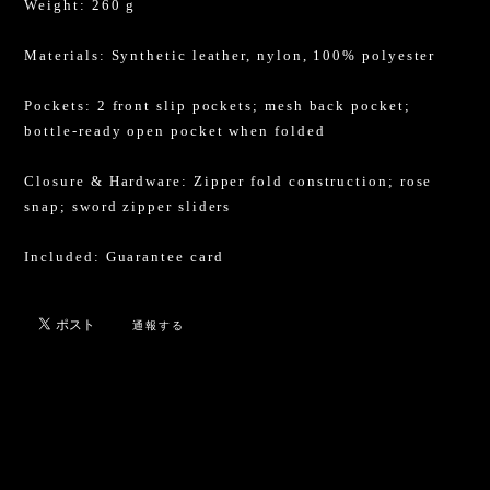
Weight: 260 g
Materials: Synthetic leather, nylon, 100% polyester
Pockets: 2 front slip pockets; mesh back pocket;
bottle-ready open pocket when folded
Closure & Hardware: Zipper fold construction; rose
snap; sword zipper sliders
Included: Guarantee card
通報する