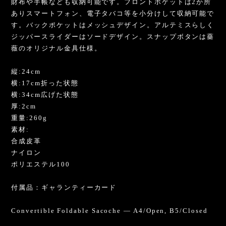
財布や手帳なども収納可能です。フロントポケットは2か所
ありスマートフォン、電子タバコ等を小分けして収納可能で
す。バックポケットはメッシュデザイン。アルテミスらしく
ジッパースライダーはソードデザイン。スナップボタンは薔
薇のオリジナル金具仕様。
縦:24cm
横:17cm折った状態
横:34cm広げた状態
厚:2cm
重量:260g
素材:
合成皮革
ナイロン
ポリエステル100
付属品：ギャランティーカード
Convertible Foldable Sacoche — A4/Open, B5/Closed