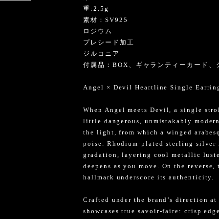
け
重:2.5g
素材：SV925
ロジウム
プレシード加工
ジルコニア
付属品：BOX、ギャランティーカード、
Angel × Devil Heartline Single Earrin
When Angel meets Devil, a single str
little dangerous, unmistakably modern.
the light, from which a winged arabes
poise. Rhodium-plated sterling silver 
gradation, layering cool metallic lust
deepens as you move. On the reverse, 
hallmark underscore its authenticity.
Crafted under the brand’s direction at 
showcases true savoir-faire: crisp edge