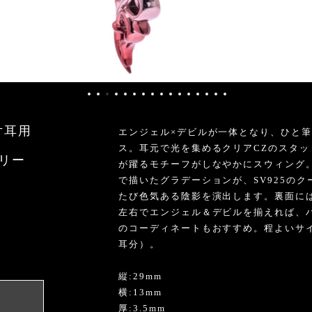
片耳用
エンジェル×デビルが一体となり、ひと
ス。耳元で光を集めるクリアCZのスタ
サリー
が躍るモチーフがしなやかにスウィング
で描いたグラデーションが、SV925の
たび色気ある陰影を演出します。裏面には
左右でエンジェル＆デビルを揃えれば、
のコーディネートもおすすめ。程よいサ
耳分）。
able
縦:29mm
横:13mm
厚:3.5mm