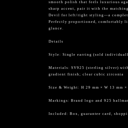
smooth polish that feels luxurious agai
sharp accent, pair it with the matchin
Devil for left/right styling—a comple
Perfectly proportioned, comfortably l
glance.
Details
Style: Single earring (sold individual
Materials: SV925 (sterling silver) wit
gradient finish; clear cubic zirconia
Size & Weight: H 29 mm × W 13 mm × 
Markings: Brand logo and 925 hallmar
Included: Box, guarantee card, shopp