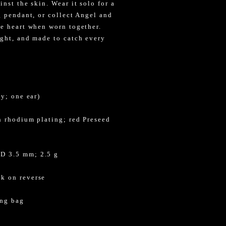
nst the skin. Wear it solo for a
g pendant, or collect Angel and
te heart when worn together.
ight, and made to catch every
ly; one ear)
h rhodium plating; red Preseed
D 3.5 mm; 2.5 g
k on reverse
ing bag