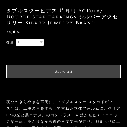
ダブルスターピアス 片耳用 ACE0167
Double star earrings シルバーアクセ
サリー Silver Jewelry Brand
¥6,600
数量
International shipping available
Add to cart
日本国内にお住まいの方向け
夜空のきらめきを耳元に。〈ダブルスター スタッドピア
ス〉は、二段の星をずらして重ねた立体フォルムに、クリア
CZの光と黒エナメルのコントラストを効かせたアイコニッ
クな一品。小ぶりながら面の角度で光が走り、顔まわりに上