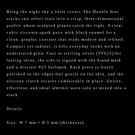
Bring the night sky a little closer. The Double Star
stacks two offset stars into a crisp, three-dimensional
profile where sculpted planes catch the light. A clear
cubic zirconia spark pairs with black enamel for a
clean, graphic contrast that reads modern and refined.
Compact yet radiant, it lifts everyday looks with an
understated glow. Cast in sterling silver (SV925) for
lasting shine, the side is signed with the brand mark
and a discreet 925 hallmark. Each piece is finely
polished so the edges feel gentle on the skin, and the
silicone clutch secures comfortably in place. Unisex,
effortless, and ideal whether worn solo or mixed into a
stack.
Details
Size: W 7 mm × D 3 mm (thickness)