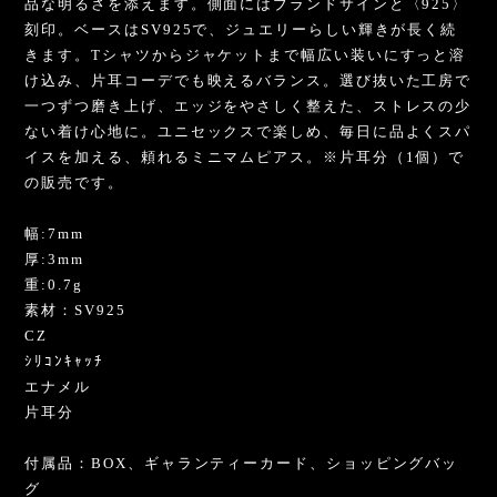
品な明るさを添えます。側面にはブランドサインと〈925〉
刻印。ベースはSV925で、ジュエリーらしい輝きが長く続
きます。Tシャツからジャケットまで幅広い装いにすっと溶
け込み、片耳コーデでも映えるバランス。選び抜いた工房で
一つずつ磨き上げ、エッジをやさしく整えた、ストレスの少
ない着け心地に。ユニセックスで楽しめ、毎日に品よくスパ
イスを加える、頼れるミニマムピアス。※片耳分（1個）で
の販売です。
幅:7mm
厚:3mm
重:0.7g
素材：SV925
CZ
ｼﾘｺﾝｷｬｯﾁ
エナメル
片耳分
付属品：BOX、ギャランティーカード、ショッピングバッ
グ