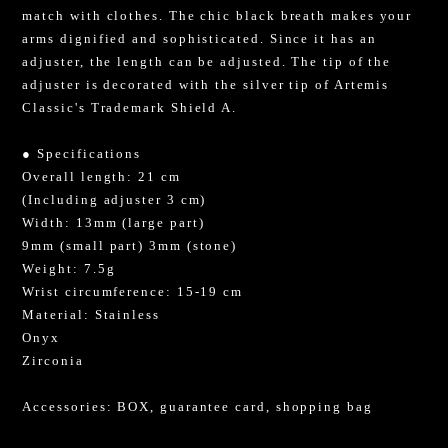
match with clothes. The chic black breath makes your
arms dignified and sophisticated. Since it has an
adjuster, the length can be adjusted. The tip of the
adjuster is decorated with the silver tip of Artemis
Classic's Trademark Shield A.
● Specifications
Overall length: 21 cm
(Including adjuster 3 cm)
Width: 13mm (large part)
9mm (small part) 3mm (stone)
Weight: 7.5g
Wrist circumference: 15-19 cm
Material: Stainless
Onyx
Zirconia
Accessories: BOX, guarantee card, shopping bag