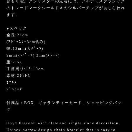
節も可能。アジャスターの先端には、アルテミスクラシック
のトレードマークシールドＡのシルバーチップがあしらわれ
ます。
●スペック
全長:21cm
(ｱｼﾞｬｽﾀｰ3cm含み)
幅:13mm(大ﾊﾟｰﾂ)
9mm(小ﾊﾟｰﾂ) 3mm(ｽﾄｰﾝ)
重:7.5g
手首周り:15-19cm
素材:ｽﾃﾝﾚｽ
ｵﾆｷｽ
ｼﾞﾙｺﾆｱ
付属品：BOX、ギャランティーカード、ショッピングバッ
グ
Onyx bracelet with claw and single stone decoration.
Unisex narrow design chain bracelet that is easy to