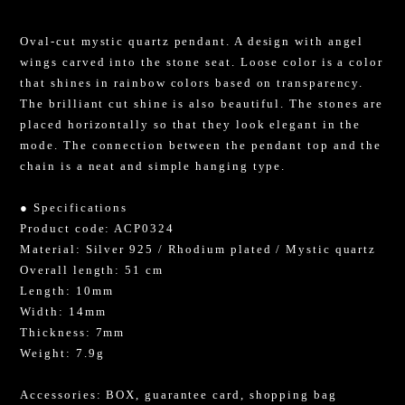
Oval-cut mystic quartz pendant. A design with angel
wings carved into the stone seat. Loose color is a color
that shines in rainbow colors based on transparency.
The brilliant cut shine is also beautiful. The stones are
placed horizontally so that they look elegant in the
mode. The connection between the pendant top and the
chain is a neat and simple hanging type.
● Specifications
Product code: ACP0324
Material: Silver 925 / Rhodium plated / Mystic quartz
Overall length: 51 cm
Length: 10mm
Width: 14mm
Thickness: 7mm
Weight: 7.9g
Accessories: BOX, guarantee card, shopping bag