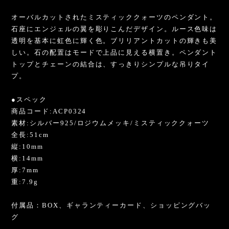
オーバルカットされたミスティッククォーツのペンダント。
石座にエンジェルの翼を彫りこんだデザイン。ルース色味は
透明を基本に虹色に輝く色。ブリリアントカットの輝きも美
しい。石の配置はモードで上品に見える横置き。ペンダント
トップとチェーンの結合は、すっきりシンプルな吊りタイ
プ。
●スペック
商品コード:ACP0324
素材:シルバー925/ロジウムメッキ/ミスティッククォーツ
全長:51cm
縦:10mm
横:14mm
厚:7mm
重:7.9g
付属品：BOX、ギャランティーカード、ショッピングバッ
グ