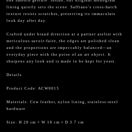
one smooth gesture. Inside, our original monogram
lining quietly sets the scene. Saffiano’s cross-hatch
texture resists scratches, preserving its immaculate
look day after day.
Crafted under brand direction at a partner atelier with
meticulous savoir-faire, the edges are polished clean
and the proportions are impeccably balanced—an
everyday piece with the poise of an art object. It
sharpens any look and is made to be kept for years.
Details
Product Code: ACW0015
Materials: Cow leather, nylon lining, stainless-steel
hardware
Size: H 20 cm × W 10 cm × D 3.7 cm