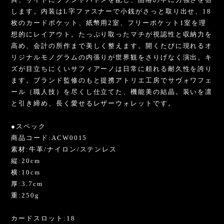
します。内装はL字ファスナーで小銭がさっと取り出せ、18
枚のカードポケット、紙幣用2室、フリーポケット1室を理
想的にレイアウト。たっぷり取ったマチが視認性と収納力を
高め、会計の所作まで美しく整えます。開くたびに現れるオ
リジナルモノグラムの内張りが世界観をさりげなく演出。キ
ズが目立ちにくいサフィアーノは日常に頼れる耐久性を誇り
ます。ブランド監修のもと提携アトリエ工房でサヴォワフェ
ール（職人技）を尽くし仕立てた、機能美の結晶。装いを凛
と引き締め、長く愛せるレザーウォレットです。
●スペック
商品コード:ACW0015
素材:牛革/ナイロン/ステンレス
縦:20cm
横:10cm
厚:3.7cm
重:250g
カードスロット:18