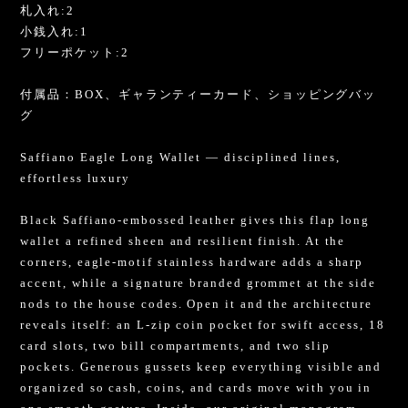
札入れ:2
小銭入れ:1
フリーポケット:2
付属品：BOX、ギャランティーカード、ショッピングバッ
グ
Saffiano Eagle Long Wallet — disciplined lines,
effortless luxury
Black Saffiano-embossed leather gives this flap long
wallet a refined sheen and resilient finish. At the
corners, eagle-motif stainless hardware adds a sharp
accent, while a signature branded grommet at the side
nods to the house codes. Open it and the architecture
reveals itself: an L-zip coin pocket for swift access, 18
card slots, two bill compartments, and two slip
pockets. Generous gussets keep everything visible and
organized so cash, coins, and cards move with you in