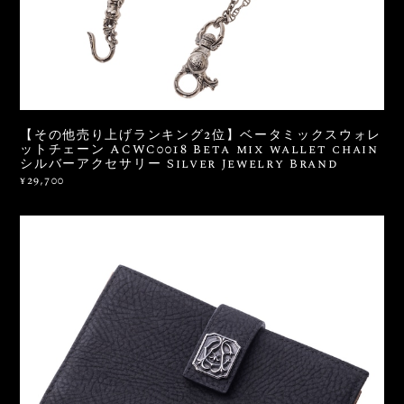
【その他売り上げランキング2位】ベータミックスウォレ
ットチェーン ACWC0018 Beta mix wallet chain
シルバーアクセサリー Silver Jewelry Brand
¥29,700