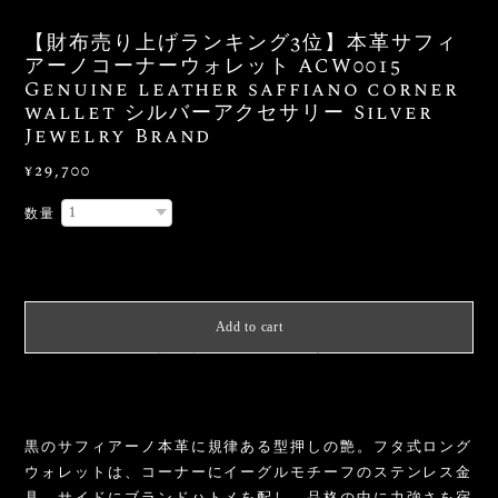
【財布売り上げランキング3位】本革サフィ
アーノコーナーウォレット ACW0015
Genuine leather saffiano corner
wallet シルバーアクセサリー Silver
Jewelry Brand
¥29,700
数量
International shipping available
Add to cart
日本国内にお住まいの方向け
黒のサフィアーノ本革に規律ある型押しの艶。フタ式ロング
ウォレットは、コーナーにイーグルモチーフのステンレス金
具、サイドにブランドハトメを配し、品格の中に力強さを宿