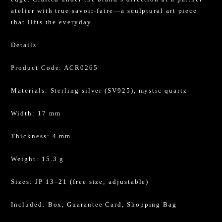
atelier with true savoir-faire—a sculptural art piece
that lifts the everyday.
Details
Product Code: ACR0265
Materials: Sterling silver (SV925), mystic quartz
Width: 17 mm
Thickness: 4 mm
Weight: 15.3 g
Sizes: JP 13–21 (free size; adjustable)
Included: Box, Guarantee Card, Shopping Bag