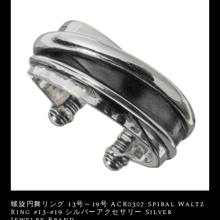
螺旋円舞リング 13号～19号 ACR0307 Spiral Waltz
Ring #13-#19 シルバーアクセサリー Silver
Jewelry Brand