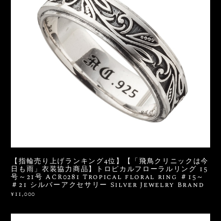
【指輪売り上げランキング4位】【「飛鳥クリニックは今
日も雨」衣装協力商品】トロピカルフローラルリング 15
号～21号 ACR0281 Tropical floral ring ＃15～
＃21 シルバーアクセサリー Silver Jewelry Brand
¥11,000