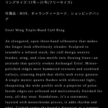
リングサイズ:13号～21号(フリーサイズ)
付属品：BOX、ギャランティーカード、ショッピングバッ
グ
Uriel Wing Triple-Band Cuff Ring
An elongated, open three-band silhouette that makes
the finger look effortlessly slender. Sculpted to
resemble a refined stack, the cuff design weaves
feather, wing, and claw motifs into flowing lines—an
attitude that quietly evokes Archangel Uriel. Mirror-
polished ridges meet hammered textures and oxidized
valleys, creating depth that shifts with every gesture.
A single mystic quartz flashes with iridescent light,
sharpening the wide profile with a pinpoint of poise.
Inside edges are softened and meticulously finished for
easy, all-day wear. Standalone, it’s a statement;
layered with monochrome pieces, it adds rhythm and
edge. Crafted under the brand’s direction at a partner