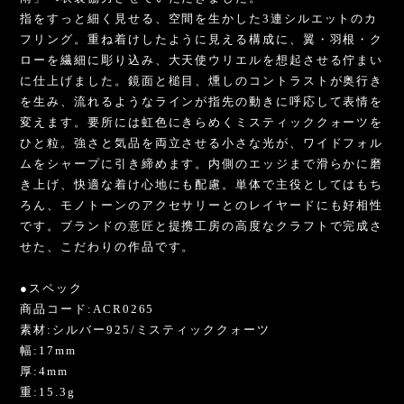
指をすっと細く見せる、空間を生かした3連シルエットのカ
フリング。重ね着けしたように見える構成に、翼・羽根・ク
ローを繊細に彫り込み、大天使ウリエルを想起させる佇まい
に仕上げました。鏡面と槌目、燻しのコントラストが奥行き
を生み、流れるようなラインが指先の動きに呼応して表情を
変えます。要所には虹色にきらめくミスティッククォーツを
ひと粒。強さと気品を両立させる小さな光が、ワイドフォル
ムをシャープに引き締めます。内側のエッジまで滑らかに磨
き上げ、快適な着け心地にも配慮。単体で主役としてはもち
ろん、モノトーンのアクセサリーとのレイヤードにも好相性
です。ブランドの意匠と提携工房の高度なクラフトで完成さ
せた、こだわりの作品です。
●スペック
商品コード:ACR0265
素材:シルバー925/ミスティッククォーツ
幅:17mm
厚:4mm
重:15.3g