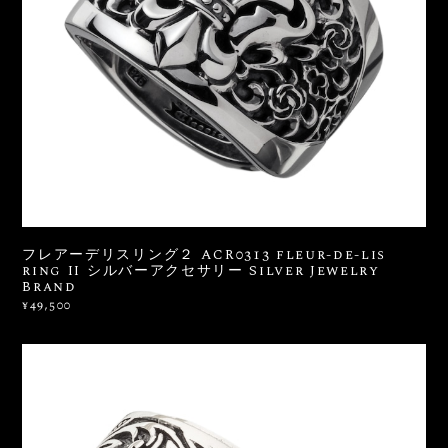
フレアーデリスリング２ ACR0313 fleur-de-lis
ring II シルバーアクセサリー Silver Jewelry
Brand
¥49,500