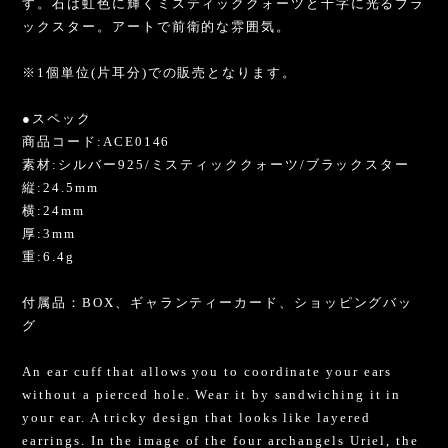
す。石は虹色に輝くミスティッククォーツと十字に光るブラ
ックスター。アートで前衛的な雰囲気。
※1個単位(片耳分)での販売となります。
●スペック
商品コード:ACE0146
素材:シルバー925/ミスティッククォーツ/ブラックスター
縦:24.5mm
横:24mm
厚:3mm
重:6.4g
付属品：BOX、ギャランティーカード、ショッピングバッ
グ
An ear cuff that allows you to coordinate your ears
without a pierced hole. Wear it by sandwiching it in
your ear. A tricky design that looks like layered
earrings. In the image of the four archangels Uriel, the