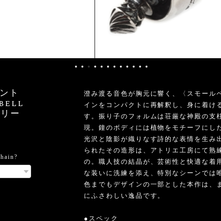
ント
澄み渡る音色が胸元に響く、〈スモール
bell
インをコンパクトに再解釈し、身に着け
サリー
す。振り子のフォルムは荘厳な神殿の支
現。鐘のボディには植物をモチーフにし
光沢と陰影が織りなす詩的な表情を生み
られたその造形は、アトリエ工房にて熟
ain?
の。職人技の結晶が、芸術性と快適な着
な装いに洗練を添え、特別なシーンでは
色までもデザインの一部とした本作は、ま
にふさわしい逸品です。
●スペック