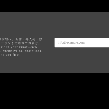
)
あなたの受信箱へ。新作・再入荷・数
クーポンまで最速でお届け。
assic in your inbox—new
s, exclusive collaborations,
to you first.