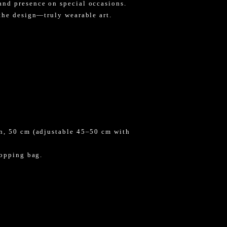
nd presence on special occasions.
the design—truly wearable art.
n, 50 cm (adjustable 45–50 cm with
hopping bag.