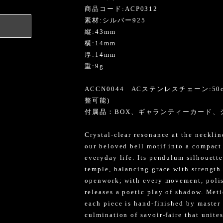
商品コード:ACP0312
able
素材:シルバー925
縦:43mm
け
横:14mm
厚:14mm
重:9g
ACCN0044 ACステンレスチェーン:50
整可能)
付属品：BOX、ギャランティーカード、
Crystal-clear resonance at the neckli
our beloved bell motif into a compact
everyday life. Its pendulum silhouette
temple, balancing grace with strength.
openwork; with every movement, polish
releases a poetic play of shadow. Meti
each piece is hand-finished by master 
culmination of savoir-faire that unites