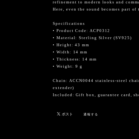
refinement to modern looks and comma
Here, even the sound becomes part of 
Specifications
• Product Code: ACP0312
• Material: Sterling Silver (SV925)
• Height: 43 mm
• Width: 14 mm
• Thickness: 14 mm
• Weight: 9 g
Chain: ACCN0044 stainless-steel chai
extender)
Included: Gift box, guarantee card, s
通報する