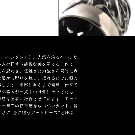
ベルペンダント〉。人気を誇るベルデザ
る人の日常へ静謐な美を添える一作で
柱を思わせ、優雅さと力強さを同時に表
た透かし彫りを施し、揺れるたびに銀の
出します。細部に至るまで精緻に仕立て
練の職人が一点ずつ丹念に仕上げたも
用感を見事に融合させています。モード
唯一無二の存在感を放つペンダント。音
さに“身に纏うアートピース”と呼ぶ