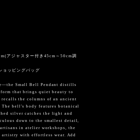
cm(アジャスター付き45cm～50cm調
ショッピングバッグ
ne—the Small Bell Pendant distills
 form that brings quiet beauty to
 recalls the columns of an ancient
 The bell’s body features botanical
ed silver catches the light and
culous down to the smallest detail,
artisans in atelier workshops, the
 artistry with effortless wear. Add