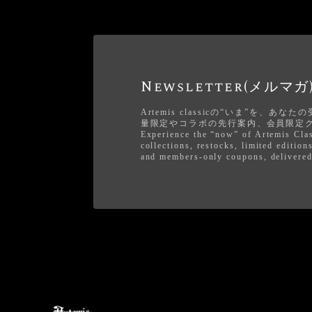
Newsletter(メルマガ
Artemis classicの“いま”を、
量限定やコラボの先行案内、会員限定
Experience the “now” of Artemis Cl
collections, restocks, limited edition
and members-only coupons, delivered 