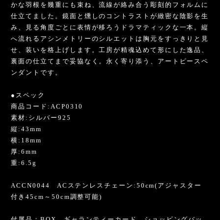
かな羽根を幾重にも束ね、流線が絡み合う彫刻的フォルムに
仕立てました。鏡面と燻しのコントラストが緻密な陰影を生
み、見る角度ごとに表情が移ろうドラマティックな一本。縦
へ流れるアシンメトリーのシルエットは胸元をすっきりと見
せ、装いを格上げします。工房が精魂込めて形にした逸品、
裏面の仕立てまで妥協なく。永く寄り添う、アートピースペ
ンダントです。
●スペック
商品コード:ACP0310
素材:シルバー925
縦:43mm
横:18mm
厚:6mm
重:6.5g
ACCN0044 ACステンレスチェーン:50cm(アジャスター
付き45cm～50cm調整可能)
付属品：BOX、ギャランティーカード、ショッピングバッ