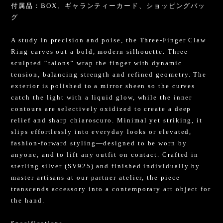
付属品：BOX、ギャランティーカード、ショッピングバッ
グ
A study in precision and poise, the Three-Finger Claw
Ring carves out a bold, modern silhouette. Three
sculpted “talons” wrap the finger with dynamic
tension, balancing strength and refined geometry. The
exterior is polished to a mirror sheen so the curves
catch the light with a liquid glow, while the inner
contours are selectively oxidized to create a deep
relief and sharp chiaroscuro. Minimal yet striking, it
slips effortlessly into everyday looks or elevated,
fashion-forward styling—designed to be worn by
anyone, and to lift any outfit on contact. Crafted in
sterling silver (SV925) and finished individually by
master artisans at our partner atelier, the piece
transcends accessory into a contemporary art object for
the hand.