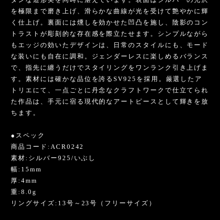
を極限まで磨き上げ、滑らかな曲線が光を受けて艶やかに輝
く仕上げ。裏面には燻しを効かせた凹凸を施し、陰影のコン
トラストが彫刻的な存在感を際立たせます。シンプルながら
もエッジの効いたデザインは、日常のスタイルにも、モード
な装いにも自在に調和。ジェンダーレスに楽しめるバランス
で、指先に纏うだけでスタイリングをワンランク引き上げま
す。素材には確かな品位を誇るSV925を採用。厳選したア
トリエにて、一点ごとに丹念なクラフトワークで仕立てられ
た作品は、手元に宿る現代的なアートピースとして輝きを放
ちます。
●スペック
商品コード:ACR0242
素材:シルバー925/いぶし
幅:15mm
厚:4mm
重:8.0g
リングサイズ:13号～23号（フリーサイズ）