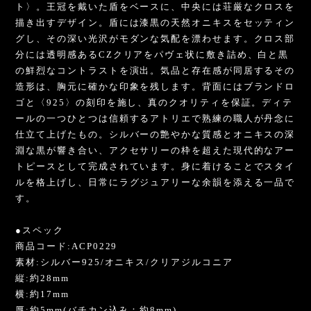
ト〉。王冠を戴いた盾をベースに、中央には荘厳なクロスを
描き出すデザイン。盾には漆黒の天然オニキスをセッティン
グし、その深い光沢がモダンな気配を漂わせます。クロス部
分には透明感あるCZクリアをパヴェ状に敷き詰め、白と黒
の鮮烈なコントラストを演出。気品と存在感が同居するその
造形は、胸元に確かな印象を残します。背面にはブランドロ
ゴと〈925〉の刻印を施し、真のクオリティを保証。ディテ
ールの一つひとつは信頼するアトリエで熟練の職人が丹念に
仕立て上げたもの。シルバーの艶やかな質感とオニキスの深
淵な黒が響き合い、アクセサリーの枠を超えた現代的なアー
トピースとして完成されています。身に着けることでスタイ
ルを格上げし、日常にラグジュアリーな余韻を添える一品で
す。
●スペック
商品コード:ACP0229
素材:シルバー925/オニキス/クリアジルコニア
縦:約28mm
横:約17mm
厚:約5mm(バチカン込み：約8mm)