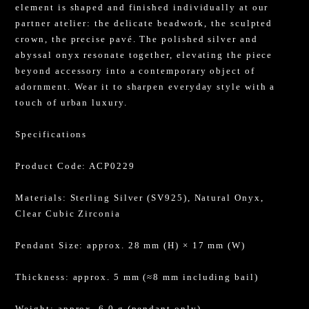
element is shaped and finished individually at our
partner atelier: the delicate beadwork, the sculpted
crown, the precise pavé. The polished silver and
abyssal onyx resonate together, elevating the piece
beyond accessory into a contemporary object of
adornment. Wear it to sharpen everyday style with a
touch of urban luxury.
Specifications
Product Code: ACP0229
Materials: Sterling Silver (SV925), Natural Onyx,
Clear Cubic Zirconia
Pendant Size: approx. 28 mm (H) × 17 mm (W)
Thickness: approx. 5 mm (≈8 mm including bail)
Weight: approx. 6.0 g (pendant only)