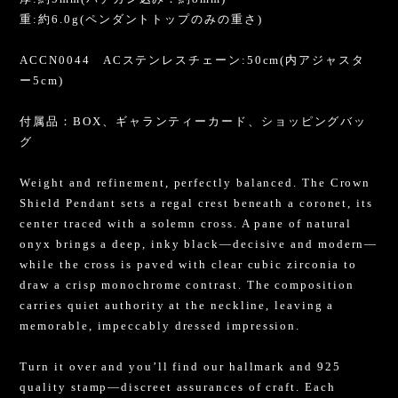
重:約6.0g(ペンダントトップのみの重さ)
ACCN0044 ACステンレスチェーン:50cm(内アジャスタ
ー5cm)
付属品：BOX、ギャランティーカード、ショッピングバッ
グ
Weight and refinement, perfectly balanced. The Crown
Shield Pendant sets a regal crest beneath a coronet, its
center traced with a solemn cross. A pane of natural
onyx brings a deep, inky black—decisive and modern—
while the cross is paved with clear cubic zirconia to
draw a crisp monochrome contrast. The composition
carries quiet authority at the neckline, leaving a
memorable, impeccably dressed impression.
Turn it over and you’ll find our hallmark and 925
quality stamp—discreet assurances of craft. Each