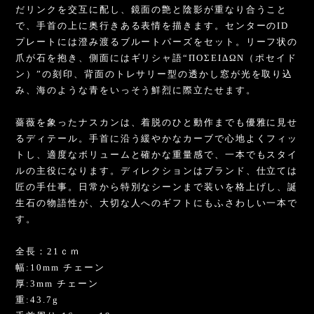
だリンクを交互に配し、鏡面の艶と陰影が重なり合うこと
で、手首の上に奥行きある表情を描きます。センターのID
プレートには澄み渡るブルートパーズをセット。リーフ状の
爪が石を抱き、側面にはギリシャ語“ΠΟΣΕΙΔΩΝ（ポセイド
ン）”の刻印、背面のトレサリー型の透かし窓が光を取り込
み、海のような青をいっそう鮮烈に際立たせます。
薔薇を象ったナスカンは、着脱のひと動作までも優雅に見せ
るディテール。手首に沿う緩やかなカーブで心地よくフィッ
トし、適度なボリュームと確かな重量感で、一本でもスタイ
ルの主役になります。ディレクションはブランド、仕立ては
匠の手仕事。日常から特別なシーンまで装いを格上げし、誕
生石の物語性が、大切な人へのギフトにもふさわしい一本で
す。
全長：21ｃｍ
幅:10mm チェーン
厚:3mm チェーン
重:43.7g