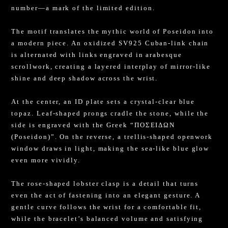
number—a mark of the limited edition.
The motif translates the mythic world of Poseidon into
a modern piece. An oxidized SV925 Cuban-link chain
is alternated with links engraved in arabesque
scrollwork, creating a layered interplay of mirror-like
shine and deep shadow across the wrist.
At the center, an ID plate sets a crystal-clear blue
topaz. Leaf-shaped prongs cradle the stone, while the
side is engraved with the Greek “ΠΟΣΕΙΔΩΝ
(Poseidon)”. On the reverse, a trellis-shaped openwork
window draws in light, making the sea-like blue glow
even more vividly.
The rose-shaped lobster clasp is a detail that turns
even the act of fastening into an elegant gesture. A
gentle curve follows the wrist for a comfortable fit,
while the bracelet’s balanced volume and satisfying