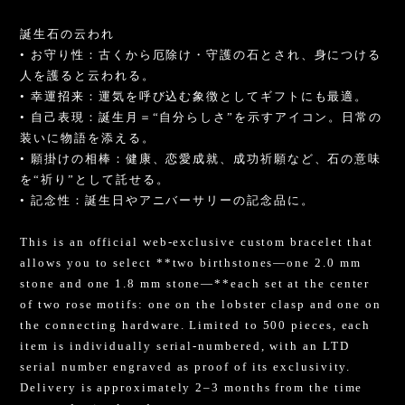
誕生石の云われ
• お守り性：古くから厄除け・守護の石とされ、身につける
人を護ると云われる。
• 幸運招来：運気を呼び込む象徴としてギフトにも最適。
• 自己表現：誕生月＝“自分らしさ”を示すアイコン。日常の
装いに物語を添える。
• 願掛けの相棒：健康、恋愛成就、成功祈願など、石の意味
を“祈り”として託せる。
• 記念性：誕生日やアニバーサリーの記念品に。
This is an official web-exclusive custom bracelet that
allows you to select **two birthstones—one 2.0 mm
stone and one 1.8 mm stone—**each set at the center
of two rose motifs: one on the lobster clasp and one on
the connecting hardware. Limited to 500 pieces, each
item is individually serial-numbered, with an LTD
serial number engraved as proof of its exclusivity.
Delivery is approximately 2–3 months from the time