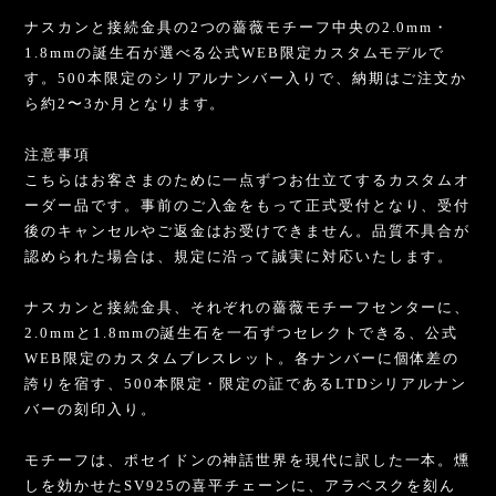
ナスカンと接続金具の2つの薔薇モチーフ中央の2.0mm・
1.8mmの誕生石が選べる公式WEB限定カスタムモデルで
す。500本限定のシリアルナンバー入りで、納期はご注文か
ら約2〜3か月となります。
注意事項
こちらはお客さまのために一点ずつお仕立てするカスタムオ
ーダー品です。事前のご入金をもって正式受付となり、受付
後のキャンセルやご返金はお受けできません。品質不具合が
認められた場合は、規定に沿って誠実に対応いたします。
ナスカンと接続金具、それぞれの薔薇モチーフセンターに、
2.0mmと1.8mmの誕生石を一石ずつセレクトできる、公式
WEB限定のカスタムブレスレット。各ナンバーに個体差の
誇りを宿す、500本限定・限定の証であるLTDシリアルナン
バーの刻印入り。
モチーフは、ポセイドンの神話世界を現代に訳した一本。燻
しを効かせたSV925の喜平チェーンに、アラベスクを刻ん