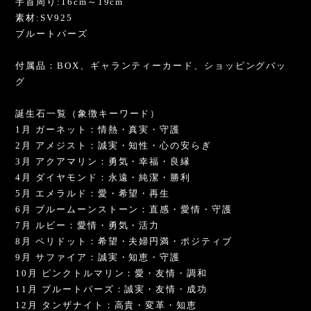
手首周り:16cm～19cm
素材:SV925
ブルートパーズ
付属品：BOX、ギャランティーカード、ショッピングバッ
グ
誕生石一覧（象徴キーワード）
1月 ガーネット：情熱・真実・守護
2月 アメジスト：誠実・知性・心の安らぎ
3月 アクアマリン：勇気・幸福・良縁
4月 ダイヤモンド：永遠・純潔・勝利
5月 エメラルド：愛・希望・再生
6月 ブルームーンストーン：直感・愛情・守護
7月 ルビー：愛情・勇気・活力
8月 ペリドット：希望・夫婦円満・ポジティブ
9月 サファイア：誠実・知恵・守護
10月 ピンクトルマリン：愛・友情・調和
11月 ブルートパーズ：誠実・友情・成功
12月 タンザナイト：高貴・変革・知恵