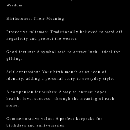
Wisdom
Birthstones: Their Meaning
Protective talisman: Traditionally believed to ward off
negativity and protect the wearer.
Good fortune: A symbol said to attract luck—ideal for
gifting.
Self-expression: Your birth month as an icon of
identity, adding a personal story to everyday style.
A companion for wishes: A way to entrust hopes—
health, love, success—through the meaning of each
stone.
Commemorative value: A perfect keepsake for
birthdays and anniversaries.